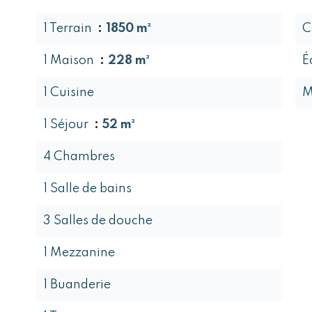
1 Terrain
1850 m²
C
1 Maison
228 m²
É
1 Cuisine
M
1 Séjour
52 m²
4 Chambres
1 Salle de bains
3 Salles de douche
1 Mezzanine
1 Buanderie