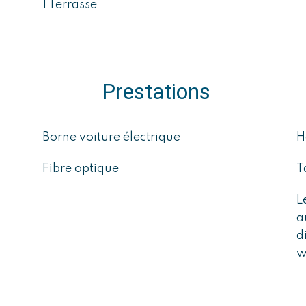
1 Terrasse
Prestations
Borne voiture électrique
H
Fibre optique
T
L
a
d
w