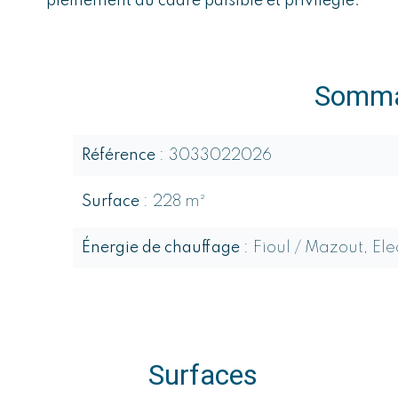
pleinement du cadre paisible et privilégié.
Somma
Référence
3033022026
Surface
228 m²
Énergie de chauffage
Fioul / Mazout, Ele
Surfaces