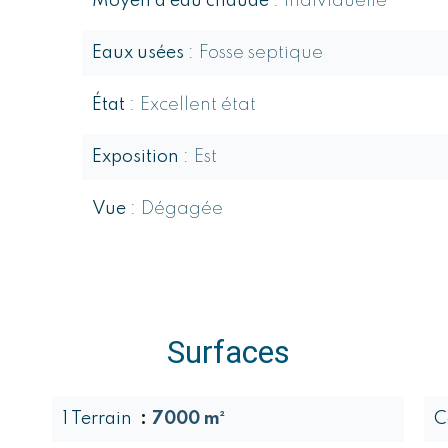
Moyen d'eau chaude
Individuelle
Eaux usées
Fosse septique
État
Excellent état
Exposition
Est
Vue
Dégagée
Surfaces
1 Terrain
7000 m²
C