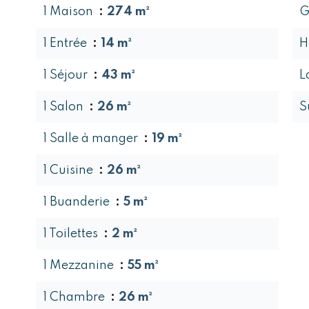
1 Maison
274 m²
G
1 Entrée
14 m²
H
1 Séjour
43 m²
L
1 Salon
26 m²
S
1 Salle à manger
19 m²
1 Cuisine
26 m²
1 Buanderie
5 m²
1 Toilettes
2 m²
1 Mezzanine
55 m²
1 Chambre
26 m²