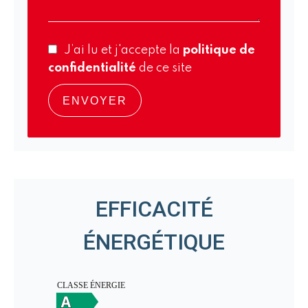
J’ai lu et j'accepte la
politique de
confidentialité
de ce site
ENVOYER
EFFICACITÉ
ÉNERGÉTIQUE