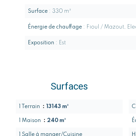
Surface
330 m²
Énergie de chauffage
Fioul / Mazout, Ele
Exposition
Est
Surfaces
1 Terrain
13143 m²
C
1 Maison
240 m²
É
1 Salle à manger/Cuisine
H