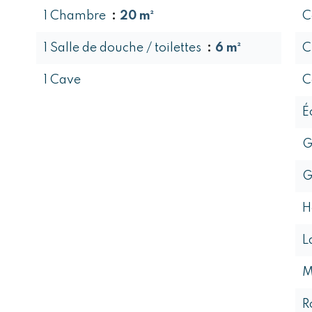
1 Chambre
20 m²
C
1 Salle de douche / toilettes
6 m²
C
1 Cave
C
É
G
G
H
L
M
R