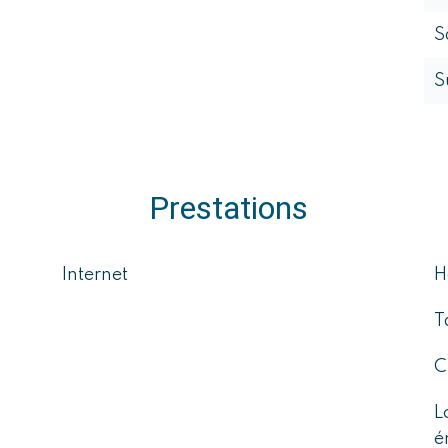
S
S
Prestations
Internet
H
T
C
L
é